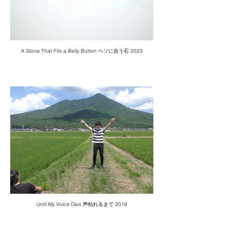
A Stone That Fits a Belly Button ヘソに合う石 2023
Until My Voice Dies 声枯れるまで 2019